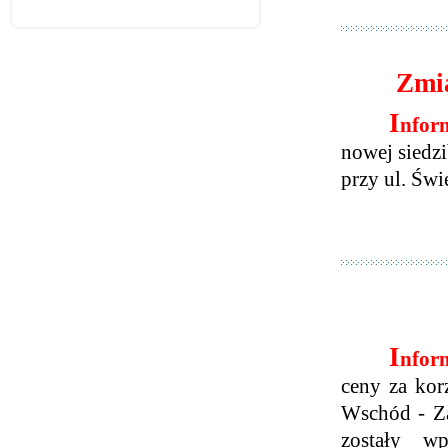
Zmi
I
nfor
nowej siedz
przy ul. Świ
I
nfor
ceny za kor
Wschód - Za
zostały 