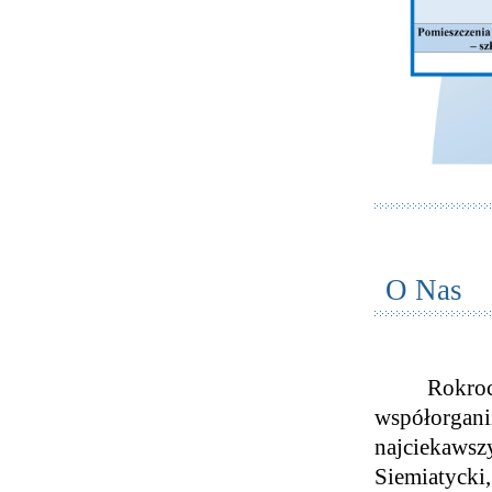
O Nas
Rokro
współorg
najciekawsz
Siemiatyc