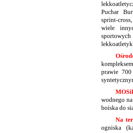
lekkoatlety
Puchar Bur
sprint-cros
wiele inny
sportowych
lekkoatletyk
Ośrod
kompleksem
prawie 700
syntetyczny
MOSi
wodnego na 
boiska do si
Na ter
ogniska (k