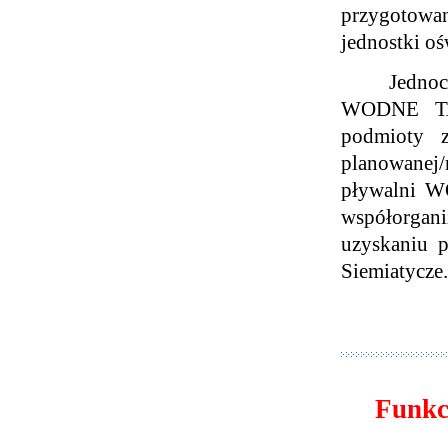
przygotowan
jednostki o
Jednoc
WODNE TAR
podmioty z
planowanej/
pływalni W
współorga
uzyskaniu p
Siemiatycze.
Funkc