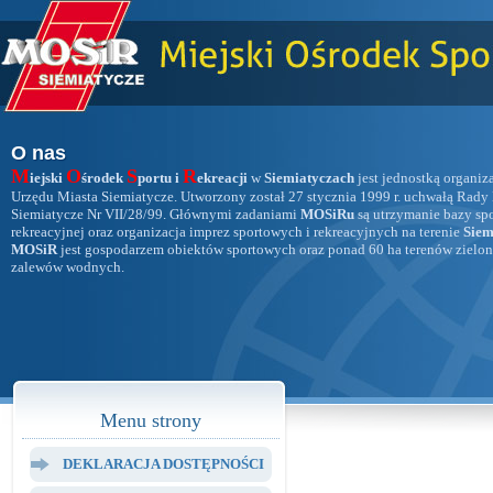
O nas
M
O
S
R
iejski
środek
portu i
ekreacji
w
Siemiatyczach
jest jednostką organiz
Urzędu Miasta Siemiatycze. Utworzony został 27 stycznia 1999 r. uchwałą Rady
Siemiatycze Nr VII/28/99. Głównymi zadaniami
MOSiRu
są utrzymanie bazy sp
rekreacyjnej oraz organizacja imprez sportowych i rekreacyjnych na terenie
Siem
MOSiR
jest gospodarzem obiektów sportowych oraz ponad 60 ha terenów zielon
zalewów wodnych.
Menu strony
DEKLARACJA DOSTĘPNOŚCI