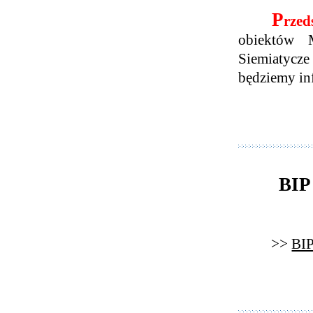
P
rzed
obiektów 
Siemiatycz
będziemy in
BIP
>>
BIP