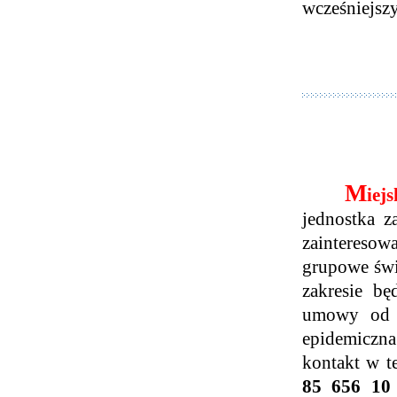
wcześniejszy
M
iej
jednostka z
zaintereso
grupowe świ
zakresie bę
umowy o
epidemiczna
kontakt w t
85 656 10