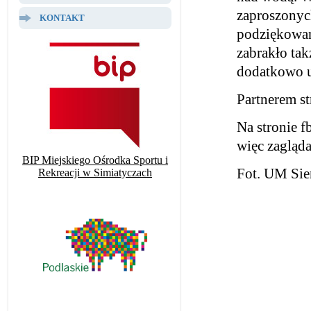
zaproszonych
KONTAKT
podziękowań
zabrakło tak
dodatkowo u
Partnerem s
Na stronie f
więc zagląda
BIP Miejskiego Ośrodka Sportu i
Fot. UM Sie
Rekreacji w Simiatyczach