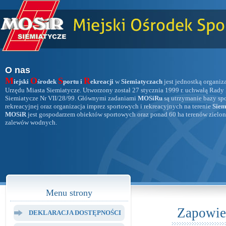
O nas
M
O
S
R
iejski
środek
portu i
ekreacji
w
Siemiatyczach
jest jednostką organiz
Urzędu Miasta Siemiatycze. Utworzony został 27 stycznia 1999 r. uchwałą Rady
Siemiatycze Nr VII/28/99. Głównymi zadaniami
MOSiRu
są utrzymanie bazy sp
rekreacyjnej oraz organizacja imprez sportowych i rekreacyjnych na terenie
Siem
MOSiR
jest gospodarzem obiektów sportowych oraz ponad 60 ha terenów zielon
zalewów wodnych.
Menu strony
Zapowie
DEKLARACJA DOSTĘPNOŚCI