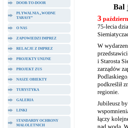
DOOR-TO-DOOR
Bal 
PŁYWALNIA „WODNE
3
TARASY”
październ
75-lecia dz
O NAS
Siemiatycza
ZAPOWIEDZI IMPREZ
W wydarzeni
RELACJE Z IMPREZ
przedstawic
PROJEKTY UNIJNE
i Starosta S
zarządów za
PROJEKT ZUS
Podlaskiego,
NASZE OBIEKTY
podkreślił z
TURYSTYKA
regionie.
GALERIA
Jubileusz by
wspomnieniam
LINKI
łączy kolej
STANDARDY OCHRONY
MAŁOLETNICH
nad wodą. W 