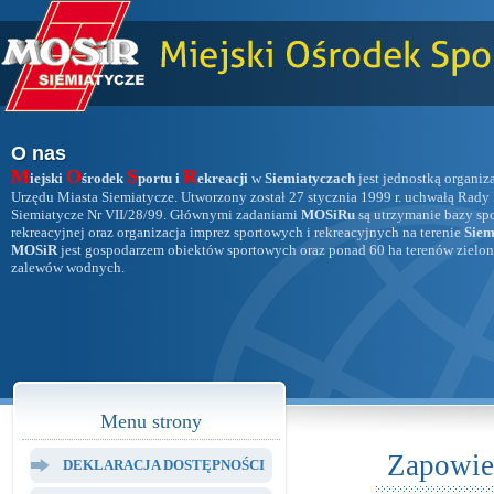
O nas
M
O
S
R
iejski
środek
portu i
ekreacji
w
Siemiatyczach
jest jednostką organiz
Urzędu Miasta Siemiatycze. Utworzony został 27 stycznia 1999 r. uchwałą Rady
Siemiatycze Nr VII/28/99. Głównymi zadaniami
MOSiRu
są utrzymanie bazy sp
rekreacyjnej oraz organizacja imprez sportowych i rekreacyjnych na terenie
Siem
MOSiR
jest gospodarzem obiektów sportowych oraz ponad 60 ha terenów zielon
zalewów wodnych.
Menu strony
Zapowie
DEKLARACJA DOSTĘPNOŚCI