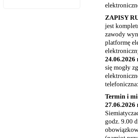
elektroniczn
ZAPISY RUSZ
jest komplet
zawody wyn
platformę e
elektronicz
24.06.2026 r
się mogły zg
elektronicz
telefoniczn
Termin i m
27.06.2026 r
Siemiatyczac
godz. 9.00 d
obowiązkowa
(namiot przy