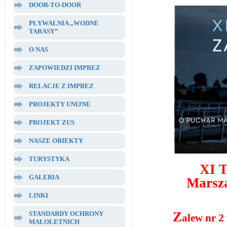
DOOR-TO-DOOR
PŁYWALNIA „WODNE
TARASY”
O NAS
ZAPOWIEDZI IMPREZ
RELACJE Z IMPREZ
PROJEKTY UNIJNE
PROJEKT ZUS
NASZE OBIEKTY
TURYSTYKA
XI T
GALERIA
Marsza
LINKI
Z
STANDARDY OCHRONY
alew nr 2
MAŁOLETNICH