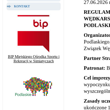
27.06.2026 r
KONTAKT
REGULAM
WĘDKARS
PODLASKI
Organizato
Podlaskiego,
Związek Węd
BIP Miejskiego Ośrodka Sportu i
Partner Str
Rekreacji w Simiatyczach
Patronat:
Bu
Cel imprezy
wypoczynku,
wyszczegól
Zasady ucze
ukończone 1