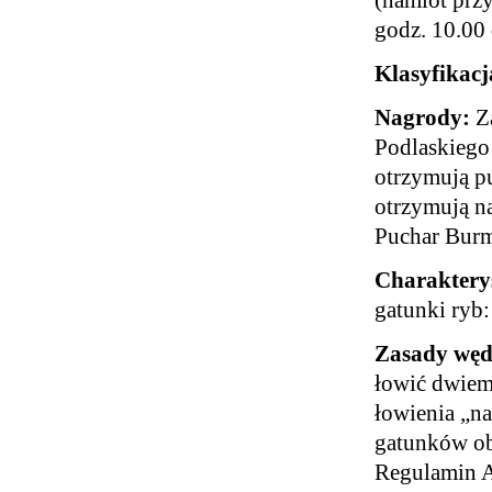
godz. 10.00 
Klasyfikacj
Nagrody:
Za
Podlaskiego 
otrzymują p
otrzymują n
Puchar Burmi
Charaktery
gatunki ryb: 
Zasady wę
łowić dwiem
łowienia „na
gatunków ob
Regulamin A