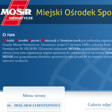
O nas
M
O
S
R
iejski
środek
portu i
ekreacji
w
Siemiatyczach
jest jednostką organiz
Urzędu Miasta Siemiatycze. Utworzony został 27 stycznia 1999 r. uchwałą Rady
Siemiatycze Nr VII/28/99. Głównymi zadaniami
MOSiRu
są utrzymanie bazy sp
rekreacyjnej oraz organizacja imprez sportowych i rekreacyjnych na terenie
Siem
MOSiR
jest gospodarzem obiektów sportowych oraz ponad 60 ha terenów zielon
zalewów wodnych.
Menu strony
Galeria zdjęć
DEKLARACJA DOSTĘPNOŚCI